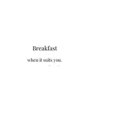
Breakfast
when it suits you.
Free tea and coffee
Contact